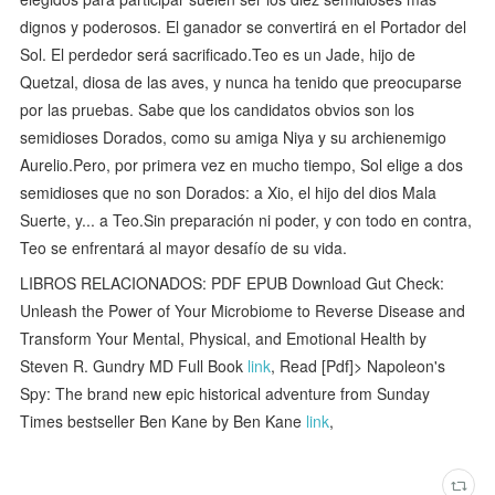
dignos y poderosos. El ganador se convertirá en el Portador del
Sol. El perdedor será sacrificado.Teo es un Jade, hijo de
Quetzal, diosa de las aves, y nunca ha tenido que preocuparse
por las pruebas. Sabe que los candidatos obvios son los
semidioses Dorados, como su amiga Niya y su archienemigo
Aurelio.Pero, por primera vez en mucho tiempo, Sol elige a dos
semidioses que no son Dorados: a Xio, el hijo del dios Mala
Suerte, y... a Teo.Sin preparación ni poder, y con todo en contra,
Teo se enfrentará al mayor desafío de su vida.
LIBROS RELACIONADOS: PDF EPUB Download Gut Check:
Unleash the Power of Your Microbiome to Reverse Disease and
Transform Your Mental, Physical, and Emotional Health by
Steven R. Gundry MD Full Book
link
, Read [Pdf]> Napoleon's
Spy: The brand new epic historical adventure from Sunday
Times bestseller Ben Kane by Ben Kane
link
,