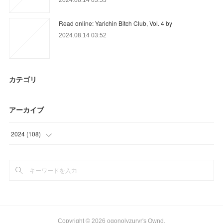
2024.08.14 03:53
Read online: Yarichin Bitch Club, Vol. 4 by
2024.08.14 03:52
カテゴリ
アーカイブ
2024
(
108
)
(
49
)
(
59
)
Copyright ©
2026
ogonolyzuryr's Ownd
.