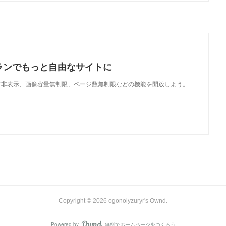
ランでもっと自由なサイトに
で、広告非表示、画像容量無制限、ページ数無制限などの機能を開放しよう。
Copyright ©
2026
ogonolyzuryr's Ownd
.
Powered by
無料でホームページをつくろう