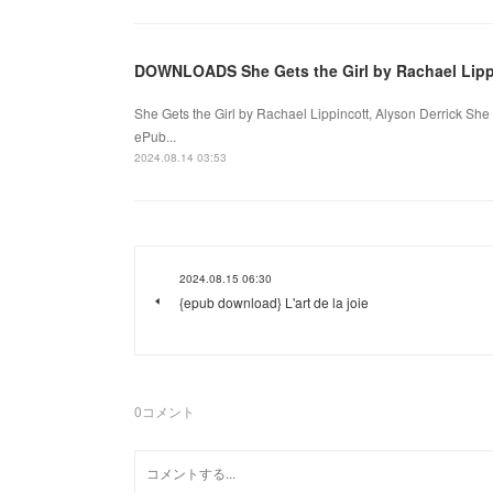
DOWNLOADS She Gets the Girl by Rachael Lippi
She Gets the Girl by Rachael Lippincott, Alyson Derrick She 
ePub...
2024.08.14 03:53
2024.08.15 06:30
{epub download} L'art de la joie
0
コメント