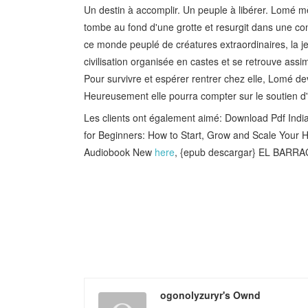
Un destin à accomplir. Un peuple à libérer. Lomé mèn
tombe au fond d'une grotte et resurgit dans une con
ce monde peuplé de créatures extraordinaires, la jeu
civilisation organisée en castes et se retrouve assi
Pour survivre et espérer rentrer chez elle, Lomé de
Heureusement elle pourra compter sur le soutien d'a
Les clients ont également aimé: Download Pdf Ind
for Beginners: How to Start, Grow and Scale Your H
Audiobook New
here
, {epub descargar} EL BAR
ogonolyzuryr's Ownd